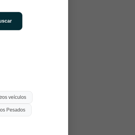
uscar
ros veículos
los Pesados