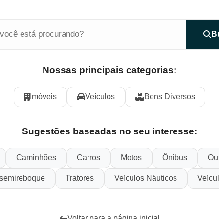
B
Nossas principais categorias:
Imóveis
Veículos
Bens Diversos
Sugestões baseadas no seu interesse:
Caminhões
Carros
Motos
Ônibus
Out
semireboque
Tratores
Veículos Náuticos
Veícu
Voltar para a página inicial