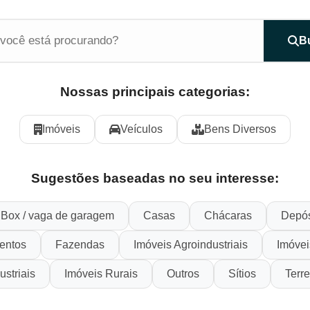
B
Nossas principais categorias:
Imóveis
Veículos
Bens Diversos
Sugestões baseadas no seu interesse:
Box / vaga de garagem
Casas
Chácaras
Depós
entos
Fazendas
Imóveis Agroindustriais
Imóvei
ustriais
Imóveis Rurais
Outros
Sítios
Terr