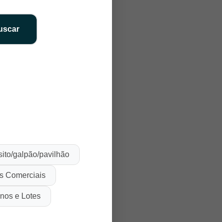
uscar
ito/galpão/pavilhão
s Comerciais
enos e Lotes